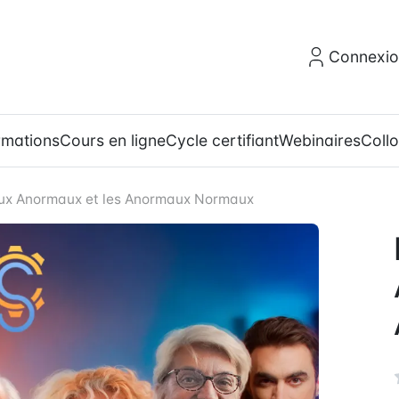
Connexi
rmations
Cours en ligne
Cycle certifiant
Webinaires
Coll
ux Anormaux et les Anormaux Normaux