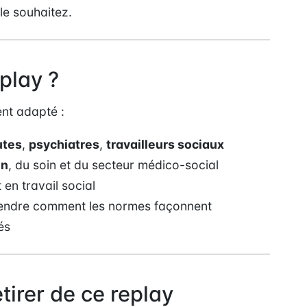
le souhaitez.
eplay ?
ent adapté :
utes
,
psychiatres
,
travailleurs sociaux
on
, du soin et du secteur médico-social
en travail social
rendre comment les normes façonnent
és
tirer de ce replay