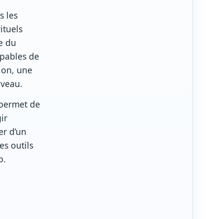
s les
ituels
e du
apables de
ion, une
uveau.
 permet de
ir
er d’un
es outils
p.