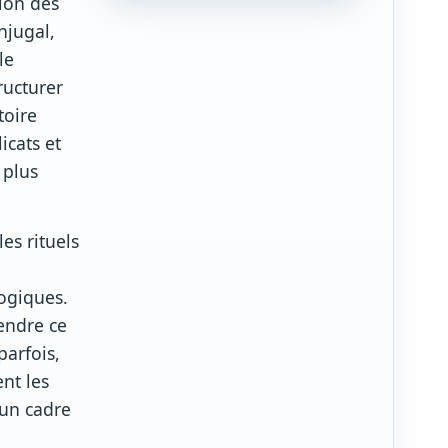
tion des
njugal,
le
ructurer
toire
icats et
 plus
es rituels
ogiques.
endre ce
parfois,
nt les
 un cadre