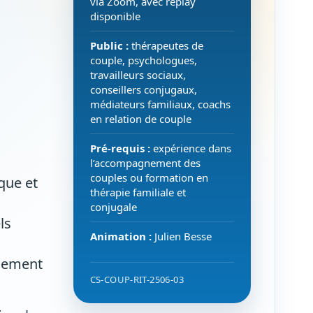
via Zoom, avec replay
disponible
Public :
thérapeutes de
couple, psychologues,
travailleurs sociaux,
conseillers conjugaux,
n
médiateurs familiaux, coachs
en relation de couple
Pré-requis :
expérience dans
l’accompagnement des
couples ou formation en
que et
thérapie familiale et
conjugale
ls
Animation :
Julien Besse
gnement
CS-COUP-RIT-2506-03