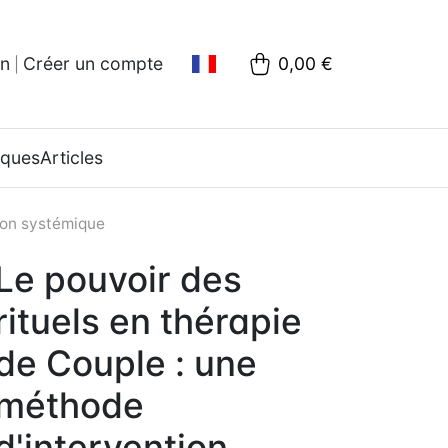
on
Créer un compte
0,00 €
|
oques
Articles
tion systémique
Le pouvoir des
rituels en thérapie
de Couple : une
méthode
d'intervention