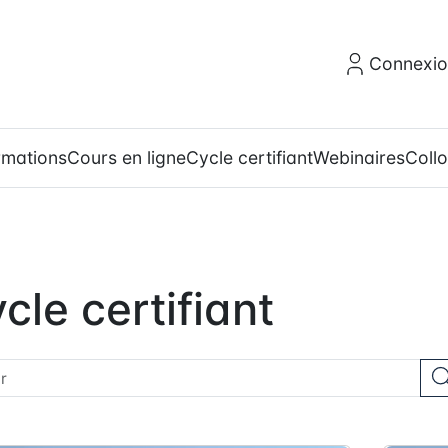
Connexi
rmations
Cours en ligne
Cycle certifiant
Webinaires
Coll
cle certifiant