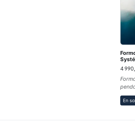
Forma
Systé
4 990
Forma
penda
En sa