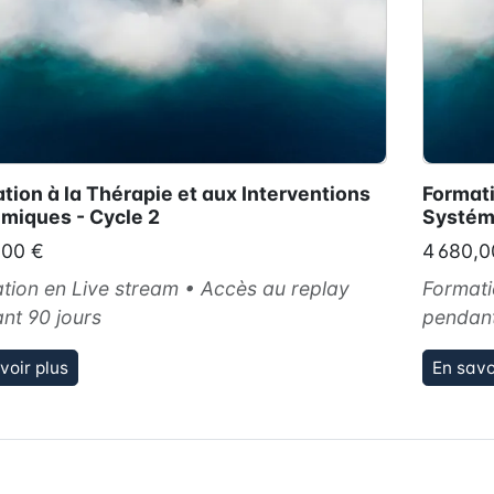
tion à la Thérapie et aux Interventions
Formati
miques - Cycle 2
Systémi
,00 €
4 680,0
tion en Live stream • Accès au replay
Formati
nt 90 jours
pendant
voir plus
En savo