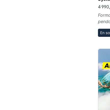
4 990
Forma
penda
En sa