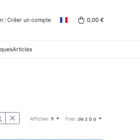
on
Créer un compte
0,00 €
|
oques
Articles
Afficher:
9
Trier:
de z à a